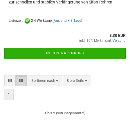
zur schnellen und stabilen Verlängerung von Sifon-Rohren
Lieferzeit:
2-4 Werktage
(Ausland + 3 Tage)
8,30 EUR
inkl. 19% MwSt. zzgl.
Versand
IN DEN WARENKORB
Sortieren nach
pro Seite
Sortieren nach
8 pro Seite
1
1
bis
2
(von insgesamt
2
)