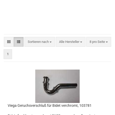
Sortieren nach
pro Seite
Sortieren nach
Alle Hersteller
8 pro Seite
1
Viega Geruchsverschluß für Bidet verchromt, 103781