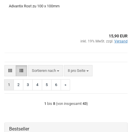
Advantix Rost zu 100 x 100mm
15,90 EUR
inkl. 19% MwSt. zzgl.
Versand
Sortieren nach
pro Seite
Sortieren nach
8 pro Seite
1
2
3
4
5
6
»
1
bis
8
(von insgesamt
43
)
Bestseller