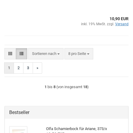
10,90 EUR
inkl. 19% MwSt. zzgl.
Versand
Sortieren nach
pro Seite
Sortieren nach
8 pro Seite
1
2
3
»
1
bis
8
(von insgesamt
18
)
Bestseller
Olfa Scharnierbock für Ariane, 373/x