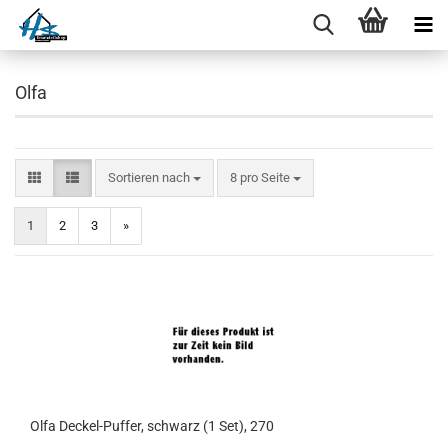
Olfa
Sortieren nach
pro Seite
Sortieren nach
8 pro Seite
1
2
3
»
Olfa Deckel-Puffer, schwarz (1 Set), 270