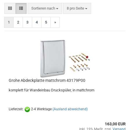
Sortieren nach
pro Seite
Sortieren nach
8 pro Seite
1
2
3
4
5
»
Grohe Abdeckplatte mattchrom 43179P00
komplett für Wandeinbau Druckspüler, in mattchrom
Lieferzeit:
2-4 Werktage
(Ausland abweichend)
163,00 EUR
inkl. 19% MwSt. zzgl.
Versand