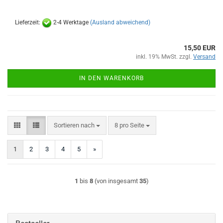
Lieferzeit:
2-4 Werktage
(Ausland abweichend)
15,50 EUR
inkl. 19% MwSt. zzgl.
Versand
IN DEN WARENKORB
Sortieren nach
pro Seite
Sortieren nach
8 pro Seite
1
2
3
4
5
»
1
bis
8
(von insgesamt
35
)