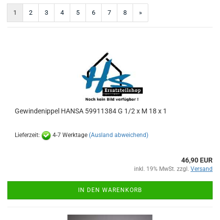
1
2
3
4
5
6
7
8
»
Gewindenippel HANSA 59911384 G 1/2 x M 18 x 1
Lieferzeit:
4-7 Werktage
(Ausland abweichend)
46,90 EUR
inkl. 19% MwSt. zzgl.
Versand
IN DEN WARENKORB