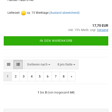
Lieferzeit:
ca. 15 Werktage
(Ausland abweichend)
17,70 EUR
inkl. 19% MwSt. zzgl.
Versand
IN DEN WARENKORB
Sortieren nach
pro Seite
Sortieren nach
8 pro Seite
1
2
3
4
5
6
7
8
»
1
bis
8
(von insgesamt
64
)