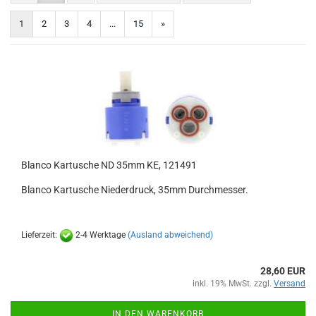
1
2
3
4
...
15
»
Blanco Kartusche ND 35mm KE, 121491
Blanco Kartusche Niederdruck, 35mm Durchmesser.
Lieferzeit:
2-4 Werktage
(Ausland abweichend)
28,60 EUR
inkl. 19% MwSt. zzgl.
Versand
IN DEN WARENKORB