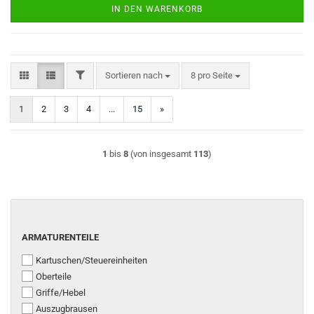
IN DEN WARENKORB
FILTER
Sortieren nach
pro Seite
Sortieren nach
8 pro Seite
1
2
3
4
...
15
»
1
bis
8
(von insgesamt
113
)
ARMATURENTEILE
ARMATURENTEILE
Kartuschen/Steuereinheiten
Oberteile
Griffe/Hebel
Auszugbrausen