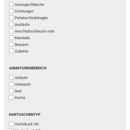
Auszugschläuche
Dichtungen
Perlator/Strahlregler
Ausläufe
Anschlußschlauch/-rohr
Kleinteile
Brausen
Zubehör
ARMATURENBEREICH
ARMATURENBEREICH
Aufputz
Unterputz
Bad
Küche
KARTUSCHENTYP
KARTUSCHENTYP
Hochdruck HD