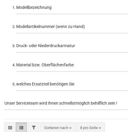
Modellbezeichnung
Modellartikelnummer (wenn zu Hand)
Druck- oder Niederdruckarmatur
Material bzw. Oberflächenfarbe
welches Ersatzteil benötigen Sie
Unser Serviceteam wird Ihnen schnellstmöglich behilflich sein !
FILTER
Sortieren nach
pro Seite
Sortieren nach
8 pro Seite