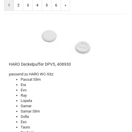
1
2
3
4
5
6
»
HARO Deckelpuffer DPV5, 408930
passend zu HARO WC-Sitz:
Passat Slim
Era
Evo
Ray
Lopata
Samar
Samar Slim
Solla
Exo
Taoro