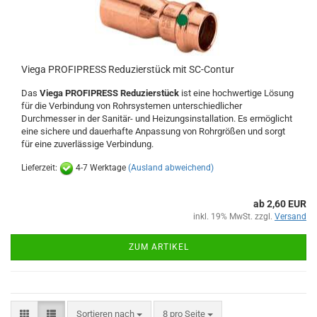
Viega PROFIPRESS Reduzierstück mit SC-Contur
Das
Viega PROFIPRESS Reduzierstück
ist eine hochwertige Lösung
für die Verbindung von Rohrsystemen unterschiedlicher
Durchmesser in der Sanitär- und Heizungsinstallation. Es ermöglicht
eine sichere und dauerhafte Anpassung von Rohrgrößen und sorgt
für eine zuverlässige Verbindung.
Lieferzeit:
4-7 Werktage
(Ausland abweichend)
ab 2,60 EUR
inkl. 19% MwSt. zzgl.
Versand
ZUM ARTIKEL
Sortieren nach
pro Seite
Sortieren nach
8 pro Seite