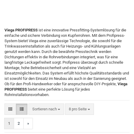
Viega PROFIPRESS
ist eine innovative Pressfitting-Systemlösung für die
einfache und sichere Verbindung von Kupferrohren. Mit dem Profipress-
System bietet Viega eine zuverlässige Technologie, die sowohl für die
Trinkwasserinstallation als auch für Heizungs- und Kühlungsanlagen
genutzt werden kann. Durch die bewährte Presstechnik werden
Dichtungen effektiv in die Rohrverbindungen integriert, was für eine
langfristige Leckagefreiheit sorgt. Profipress überzeugt durch schnelle
Montage, hohe Betriebssicherheit und eine Vielzahl an
Einsatzmöglichkeiten. Das System erfüllt höchste Qualitätsstandards und
ist sowohl für den Einsatz im Neubau als auch in der Sanierung geeignet.
Ob für den Profi-Handwerker oder für anspruchsvolle DIY-Projekte,
Viega
PROFIPRESS
bietet eine perfekte Lösung für jedes
Rohrinstallationsvorhaben.
Sortieren nach
pro Seite
Sortieren nach
8 pro Seite
1
2
»