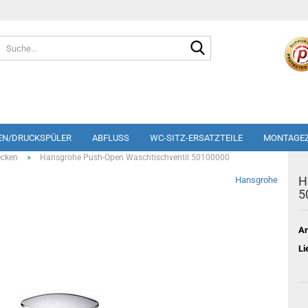
Suche...
EN/DRUCKSPÜLER
ABFLUSS
WC-SITZ-ERSATZTEILE
MONTAGE
»
cken
Hansgrohe Push-Open Waschtischventil 50100000
H
Hansgrohe
5
Ar
Li