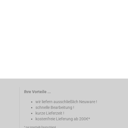
Ihre Vorteile ...
wir liefern ausschließlich Neuware !
schnelle Bearbeitung !
kurze Lieferzeit !
kostenfreie Lieferung ab 200€*
* nur innerhalb Deutschland