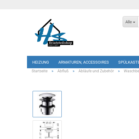
Alle
HEIZUNG
ARMATUREN, ACCESSOIRES
SPÜLKAST
»
»
»
Startseite
Abfluß
Abläufe und Zubehör
Waschbe