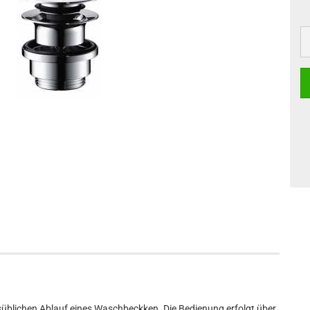
üblichen Ablauf eines Waschbeckken. Die Bedienung erfolgt über