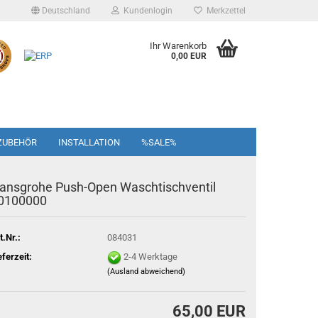
Deutschland
Kundenlogin
Merkzettel
Ihr Warenkorb
0,00 EUR
ZUBEHÖR
INSTALLATION
%SALE%
ansgrohe Push-Open Waschtischventil
0100000
t.Nr.:
084031
eferzeit:
2-4 Werktage
(Ausland abweichend)
65,00 EUR