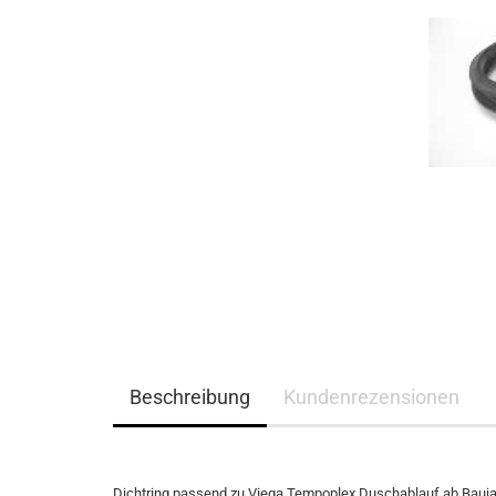
Beschreibung
Kundenrezensionen
Dichtring passend zu Viega Tempoplex Duschablauf ab Bauj