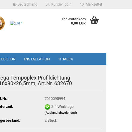
Deutschland
Kundenlogin
Merkzettel
Ihr Warenkorb
0,00 EUR
ZUBEHÖR
INSTALLATION
%SALE%
iega Tempoplex Profildichtung
16x90x26,5mm, Art.Nr. 632670
t.Nr.:
7010095994
eferzeit:
2-4 Werktage
(Ausland abweichend)
gerbestand:
2
Stück