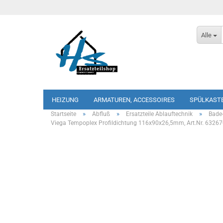
Alle
HEIZUNG
ARMATUREN, ACCESSOIRES
SPÜLKAST
»
»
»
Startseite
Abfluß
Ersatzteile Ablauftechnik
Bade
Viega Tempoplex Profildichtung 116x90x26,5mm, Art.Nr. 6326