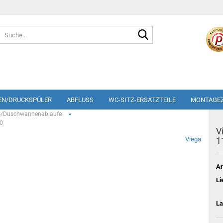
Suche...
EN/DRUCKSPÜLER
ABFLUSS
WC-SITZ-ERSATZTEILE
MONTAGE
»
-/Duschwannenabläufe
70
V
Viega
1
Ar
Li
La