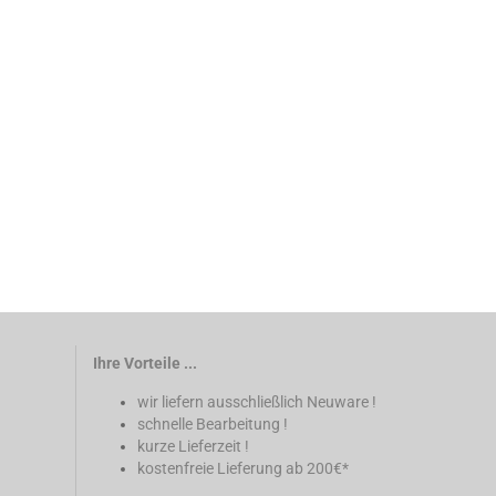
Ihre Vorteile ...
wir liefern ausschließlich Neuware !
schnelle Bearbeitung !
kurze Lieferzeit !
kostenfreie Lieferung ab 200€*