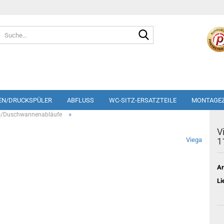
Suche...
EN/DRUCKSPÜLER
ABFLUSS
WC-SITZ-ERSATZTEILE
MONTAGE
»
-/Duschwannenabläufe
V
Viega
1
Ar
Li