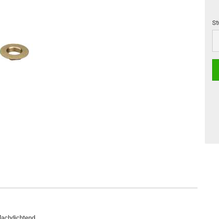
St
St
lachdichtend.