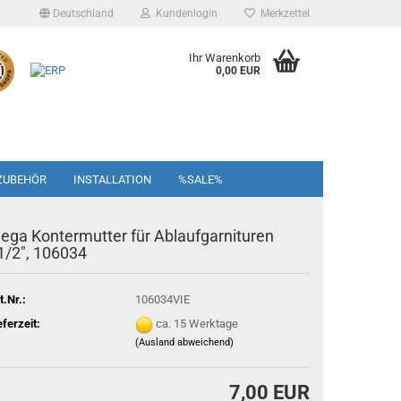
Deutschland
Kundenlogin
Merkzettel
Ihr Warenkorb
0,00 EUR
ZUBEHÖR
INSTALLATION
%SALE%
iega Kontermutter für Ablaufgarnituren
1/2", 106034
t.Nr.:
106034VIE
eferzeit:
ca. 15 Werktage
(Ausland abweichend)
7,00 EUR