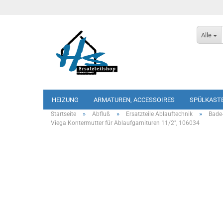
Alle
HEIZUNG
ARMATUREN, ACCESSOIRES
SPÜLKAST
»
»
»
Startseite
Abfluß
Ersatzteile Ablauftechnik
Bade
Viega Kontermutter für Ablaufgarnituren 11/2", 106034