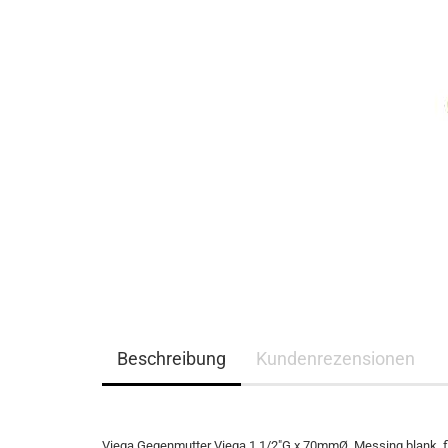
Beschreibung
Kundenrezensionen
Viega
Gegenmutter Viega 1 1/2"G x 70mmØ, Messing blank, f