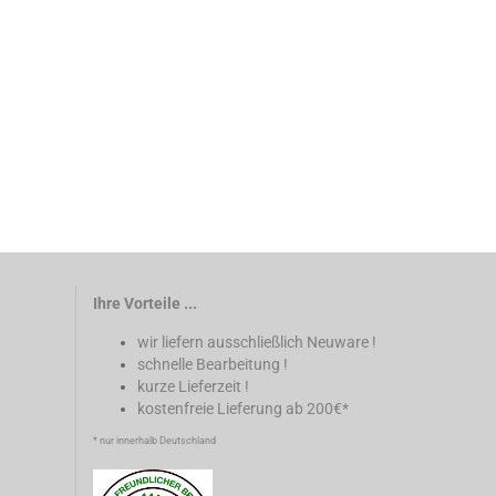
Ihre Vorteile ...
wir liefern ausschließlich Neuware !
schnelle Bearbeitung !
kurze Lieferzeit !
kostenfreie Lieferung ab 200€*
* nur innerhalb Deutschland