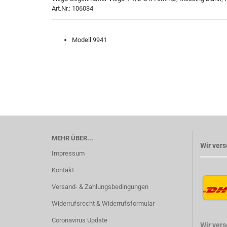
Art.Nr.: 106034
Modell 9941
MEHR ÜBER...
Wir vers
Impressum
Kontakt
Versand- & Zahlungsbedingungen
Widerrufsrecht & Widerrufsformular
Coronavirus Update
Wir ver