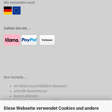
Wir versenden nach
Zahlen Sie mit ...
Ihre Vorteile ...
wir liefern ausschließlich Neuware !
schnelle Bearbeitung !
kurze Lieferzeit !
kostenfreie Lieferung ab 200€*
Diese Webseite verwendet Cookies und andere
* nur innerhalb Deutschland