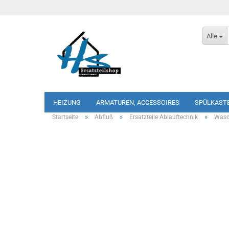
Alle
HEIZUNG
ARMATUREN, ACCESSOIRES
SPÜLKAST
»
»
»
Startseite
Abfluß
Ersatzteile Ablauftechnik
Wasc