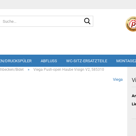
Suche...
EN/DRUCKSPÜLER
ABFLUSS
WC-SITZ-ERSATZTEILE
MONTAGE
»
hbecken/Bidet
Viega Push-open Haube Visign V2, 585310
V
Viega
Ar
Li