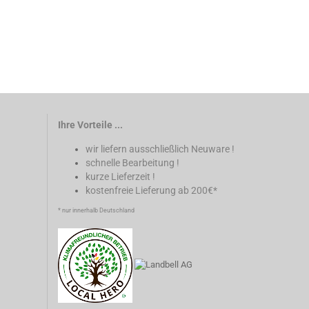
Ihre Vorteile ...
wir liefern ausschließlich Neuware !
schnelle Bearbeitung !
kurze Lieferzeit !
kostenfreie Lieferung ab 200€*
* nur innerhalb Deutschland