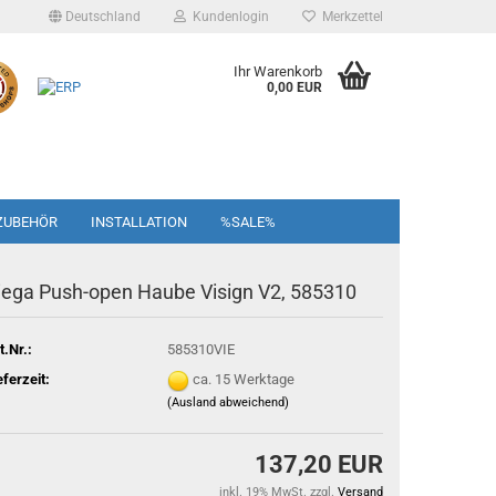
Deutschland
Kundenlogin
Merkzettel
Ihr Warenkorb
0,00 EUR
ZUBEHÖR
INSTALLATION
%SALE%
iega Push-open Haube Visign V2, 585310
t.Nr.:
585310VIE
eferzeit:
ca. 15 Werktage
(Ausland abweichend)
137,20 EUR
inkl. 19% MwSt. zzgl.
Versand