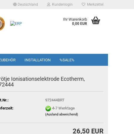
Deutschland
Kundenlogin
Merkzettel
Ihr Warenkorb
0,00 EUR
ZUBEHÖR
INSTALLATION
%SALE%
rötje Ionisationselektrode Ecotherm,
72444
t.Nr.:
972444BRT
eferzeit:
4-7 Werktage
(Ausland abweichend)
26,50 EUR