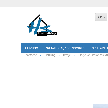
Alle
HEIZUNG
ARMATUREN, ACCESSOIRES
SPÜLKAST
»
»
»
Startseite
Heizung
Brötje
Brötje Ionisationselek