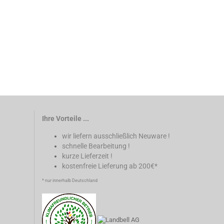
Ihre Vorteile ...
wir liefern ausschließlich Neuware !
schnelle Bearbeitung !
kurze Lieferzeit !
kostenfreie Lieferung ab 200€*
* nur innerhalb Deutschland