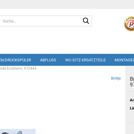
Suche...
EN/DRUCKSPÜLER
ABFLUSS
WC-SITZ-ERSATZTEILE
MONTAGE
trode Ecotherm, 972444
B
Brötje
9
Ar
Li