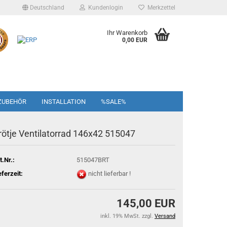
Deutschland
Kundenlogin
Merkzettel
Ihr Warenkorb
0,00 EUR
ZUBEHÖR
INSTALLATION
%SALE%
rötje Ventilatorrad 146x42 515047
t.Nr.:
515047BRT
eferzeit:
nicht lieferbar !
145,00 EUR
inkl. 19% MwSt. zzgl.
Versand