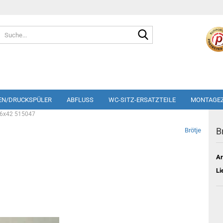
Suche...
EN/DRUCKSPÜLER
ABFLUSS
WC-SITZ-ERSATZTEILE
MONTAGE
146x42 515047
B
Brötje
Ar
Li