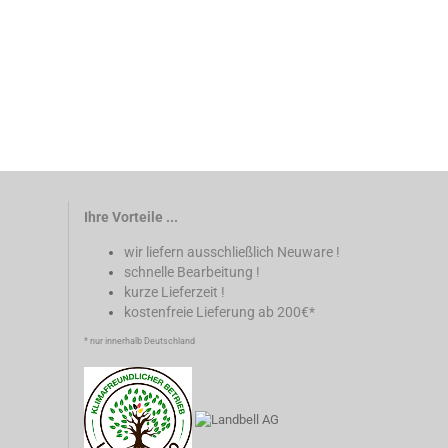
Ihre Vorteile ...
wir liefern ausschließlich Neuware !
schnelle Bearbeitung !
kurze Lieferzeit !
kostenfreie Lieferung ab 200€*
* nur innerhalb Deutschland