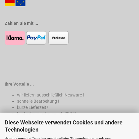
Zahlen Sie mit ...
Ihre Vorteile ...
wir liefern ausschließlich Neuware !
schnelle Bearbeitung !
kurze Lieferzeit !
kostenfreie Lieferung ab 200€*
Diese Webseite verwendet Cookies und andere
* nur innerhalb Deutschland
Technologien
Wir verwenden Cookies und ähnliche Technologien, auch von