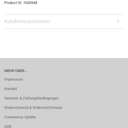
Product ID:
7630548
Kundenrezensionen
MEHR ÜBER...
Impressum
Kontakt
Versand- & Zahlungsbedingungen
Widerrufsrecht & Widerrufsformular
Coronavirus Update
AGB