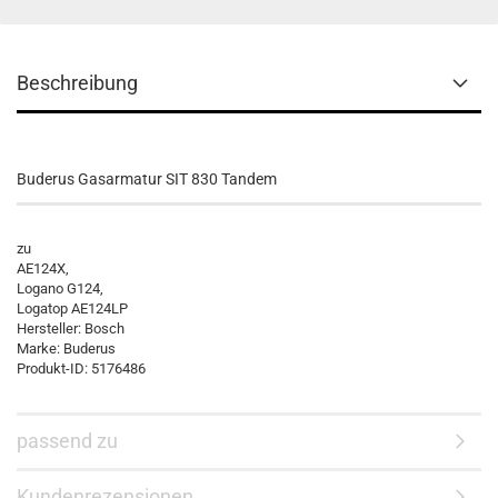
Beschreibung
Buderus Gasarmatur SIT 830 Tandem
zu
AE124X,
Logano G124,
Logatop AE124LP
Hersteller: Bosch
Marke: Buderus
Produkt-ID: 5176486
passend zu
Kundenrezensionen