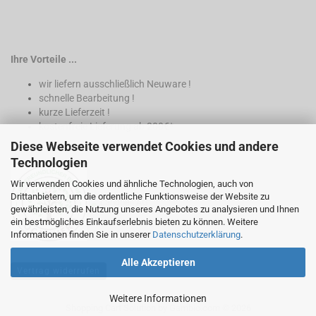
Ihre Vorteile ...
wir liefern ausschließlich Neuware !
schnelle Bearbeitung !
kurze Lieferzeit !
kostenfreie Lieferung ab 200€*
Diese Webseite verwendet Cookies und andere
* nur innerhalb Deutschland
Technologien
Wir verwenden Cookies und ähnliche Technologien, auch von
Drittanbietern, um die ordentliche Funktionsweise der Website zu
gewährleisten, die Nutzung unseres Angebotes zu analysieren und Ihnen
ein bestmögliches Einkaufserlebnis bieten zu können. Weitere
Informationen finden Sie in unserer
Datenschutzerklärung
.
Alle Akzeptieren
Vertrag widerrufen
Weitere Informationen
Shopping Cart Solution
by Gambio.com © 2026