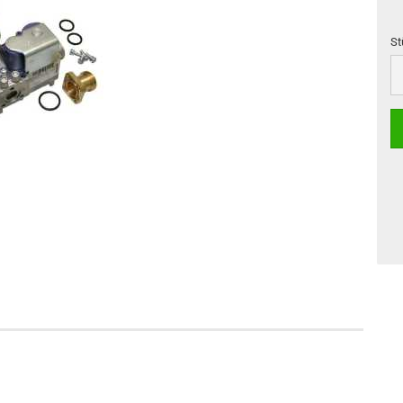
St
St