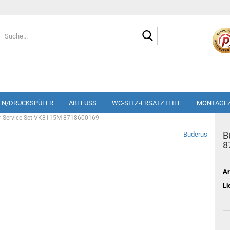
Suche...
EN/DRUCKSPÜLER
ABFLUSS
WC-SITZ-ERSATZTEILE
MONTAGE
r Service-Set VK8115M 8718600169
B
Buderus
8
Ar
Li