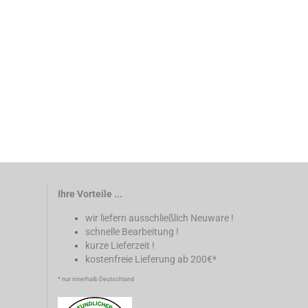
Ihre Vorteile ...
wir liefern ausschließlich Neuware !
schnelle Bearbeitung !
kurze Lieferzeit !
kostenfreie Lieferung ab 200€*
* nur innerhalb Deutschland