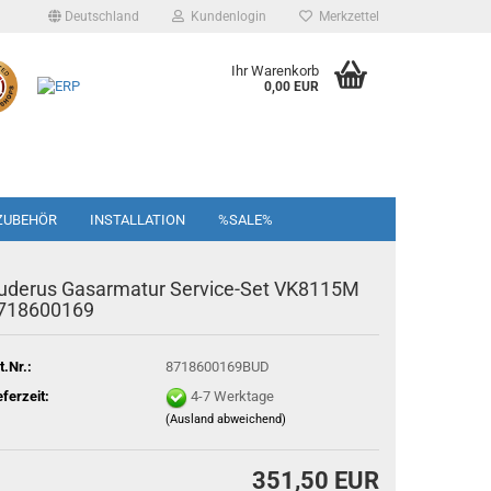
Deutschland
Kundenlogin
Merkzettel
Ihr Warenkorb
0,00 EUR
ZUBEHÖR
INSTALLATION
%SALE%
uderus Gasarmatur Service-Set VK8115M
718600169
t.Nr.:
8718600169BUD
eferzeit:
4-7 Werktage
(Ausland abweichend)
351,50 EUR