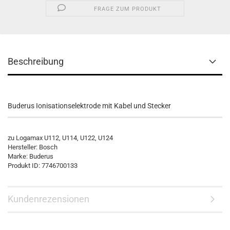
FRAGE ZUM PRODUKT
Beschreibung
Buderus Ionisationselektrode mit Kabel und Stecker
zu Logamax U112, U114, U122, U124
Hersteller: Bosch
Marke: Buderus
Produkt ID: 7746700133
Kundenrezensionen