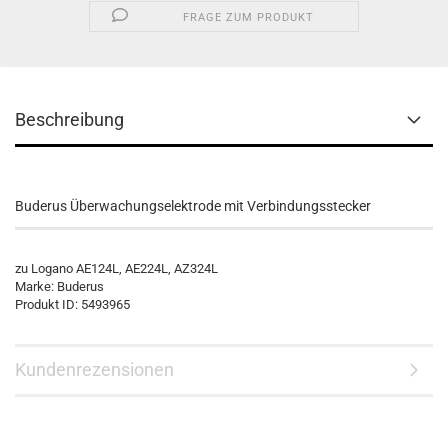
FRAGE ZUM PRODUKT
Beschreibung
Buderus Überwachungselektrode mit Verbindungsstecker
zu Logano AE124L, AE224L, AZ324L
Marke: Buderus
Produkt ID: 5493965
Kundenrezensionen