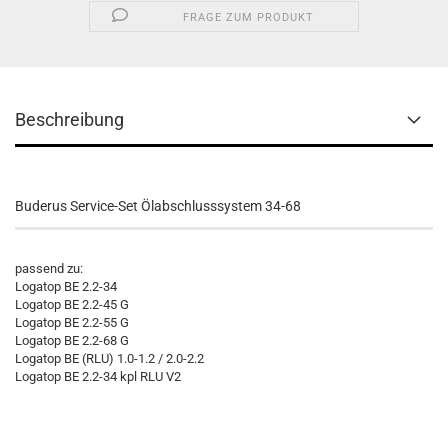
FRAGE ZUM PRODUKT
Beschreibung
Buderus Service-Set Ölabschlusssystem 34-68
passend zu:
Logatop BE 2.2-34
Logatop BE 2.2-45 G
Logatop BE 2.2-55 G
Logatop BE 2.2-68 G
Logatop BE (RLU) 1.0-1.2 / 2.0-2.2
Logatop BE 2.2-34 kpl RLU V2