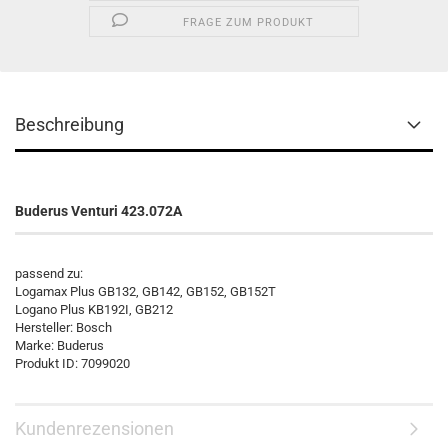
FRAGE ZUM PRODUKT
Beschreibung
Buderus Venturi 423.072A
passend zu:
Logamax Plus GB132, GB142, GB152, GB152T
Logano Plus KB192I, GB212
Hersteller: Bosch
Marke: Buderus
Produkt ID: 7099020
Kundenrezensionen