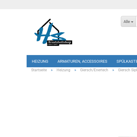
Alle
HEIZUNG
ARMATUREN, ACCESSOIRES
SPÜLKAST
»
»
»
Startseite
Heizung
Giersch/Enertech
Giersch Si