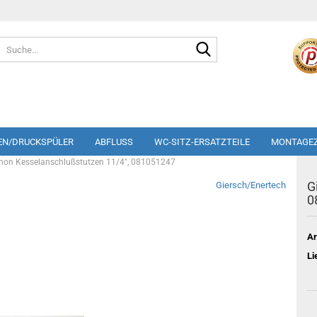
Suche...
EN/DRUCKSPÜLER
ABFLUSS
WC-SITZ-ERSATZTEILE
MONTAGE
phon Kesselanschlußstutzen 11/4", 081051247
G
Giersch/Enertech
0
Ar
Li