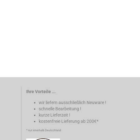
Ihre Vorteile ...
wir liefern ausschließlich Neuware !
schnelle Bearbeitung !
kurze Lieferzeit !
kostenfreie Lieferung ab 200€*
* nur innerhalb Deutschland