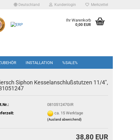
Deutschland
Kundenlogin
Merkzettel
Ihr Warenkorb
0,00 EUR
ZUBEHÖR
INSTALLATION
%SALE%
iersch Siphon Kesselanschlußstutzen 11/4",
81051247
t.Nr.:
081051247GIR
eferzeit:
ca. 15 Werktage
(Ausland abweichend)
38,80 EUR