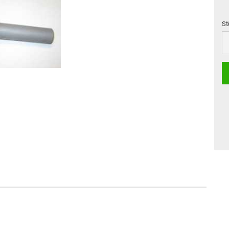
St
St