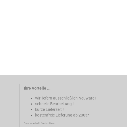
Ihre Vorteile ...
wir liefern ausschließlich Neuware !
schnelle Bearbeitung !
kurze Lieferzeit !
kostenfreie Lieferung ab 200€*
* nur innerhalb Deutschland