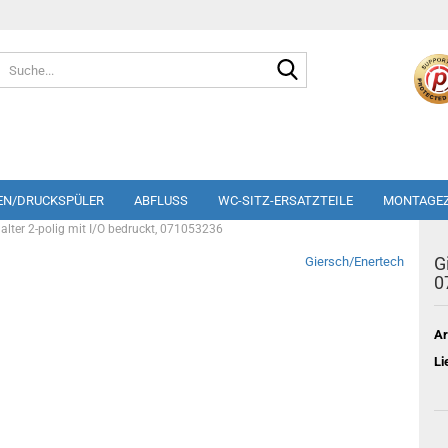
Suche...
EN/DRUCKSPÜLER
ABFLUSS
WC-SITZ-ERSATZTEILE
MONTAGE
alter 2-polig mit I/O bedruckt, 071053236
G
Giersch/Enertech
0
Ar
Li