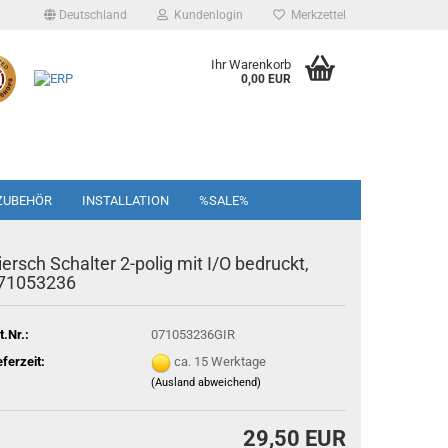
Deutschland
Kundenlogin
Merkzettel
Ihr Warenkorb
0,00 EUR
ZUBEHÖR
INSTALLATION
%SALE%
iersch Schalter 2-polig mit I/O bedruckt,
71053236
t.Nr.:
071053236GIR
eferzeit:
ca. 15 Werktage
(Ausland abweichend)
29,50 EUR