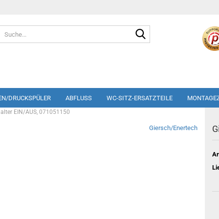
Suche...
EN/DRUCKSPÜLER
ABFLUSS
WC-SITZ-ERSATZTEILE
MONTAGE
halter EIN/AUS, 071051150
G
Giersch/Enertech
Ar
Li