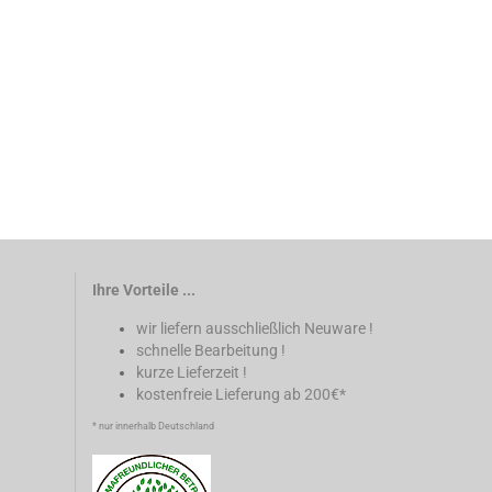
Ihre Vorteile ...
wir liefern ausschließlich Neuware !
schnelle Bearbeitung !
kurze Lieferzeit !
kostenfreie Lieferung ab 200€*
* nur innerhalb Deutschland