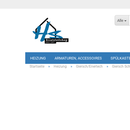
Alle
HEIZUNG
ARMATUREN, ACCESSOIRES
SPÜLKAST
»
»
»
Startseite
Heizung
Giersch/Enertech
Giersch Sc