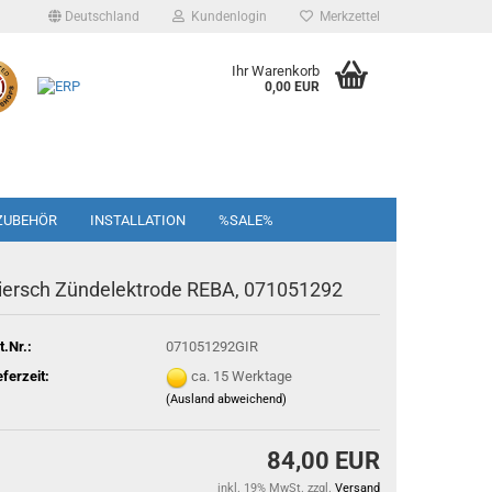
Deutschland
Kundenlogin
Merkzettel
Ihr Warenkorb
0,00 EUR
ZUBEHÖR
INSTALLATION
%SALE%
iersch Zündelektrode REBA, 071051292
t.Nr.:
071051292GIR
eferzeit:
ca. 15 Werktage
(Ausland abweichend)
84,00 EUR
inkl. 19% MwSt. zzgl.
Versand