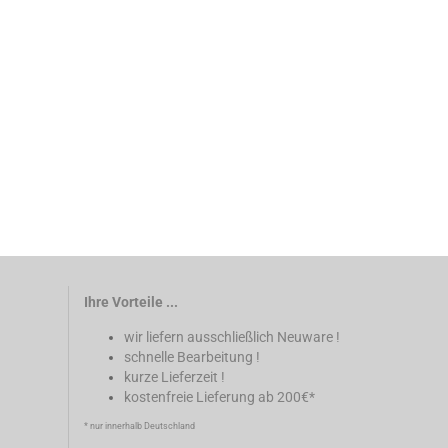
Ihre Vorteile ...
wir liefern ausschließlich Neuware !
schnelle Bearbeitung !
kurze Lieferzeit !
kostenfreie Lieferung ab 200€*
* nur innerhalb Deutschland