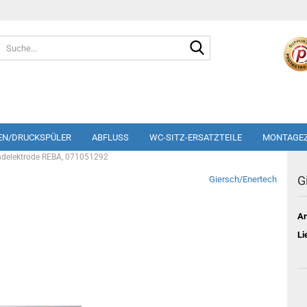
Suche...
EN/DRUCKSPÜLER
ABFLUSS
WC-SITZ-ERSATZTEILE
MONTAGE
ndelektrode REBA, 071051292
G
Giersch/Enertech
Ar
Li