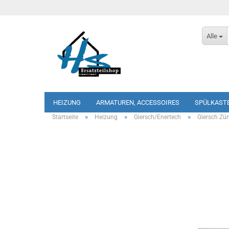
Alle
HEIZUNG
ARMATUREN, ACCESSOIRES
SPÜLKAST
»
»
»
Startseite
Heizung
Giersch/Enertech
Giersch Zü