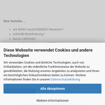
Ihre Vorteile ...
wir liefern ausschließlich Neuware !
schnelle Bearbeitung !
kurze Lieferzeit !
kostenfreie Lieferung ab 200€*
Diese Webseite verwendet Cookies und andere
* nur innerhalb Deutschland
Technologien
Wir verwenden Cookies und ähnliche Technologien, auch von
Drittanbietern, um die ordentliche Funktionsweise der Website zu
gewährleisten, die Nutzung unseres Angebotes zu analysieren und Ihnen
ein bestmögliches Einkaufserlebnis bieten zu können. Weitere
Informationen finden Sie in unserer
Datenschutzerklärung
.
Alle Akzeptieren
Vertrag widerrufen
Weitere Informationen
Shopping Cart Solution
by Gambio.com © 2026