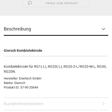
FRAGE ZUM PRODUKT
Beschreibung
Giersch Kombielektrode
Kombielektrode für RG1(-L), RG20(-L), RG20-Z-L/RG20-M-L, RG30,
RG20N.
Hersteller: Enertech GmbH
Marke: Giersch
Produkt ID: 37-90-20644
Kundenrezensionen