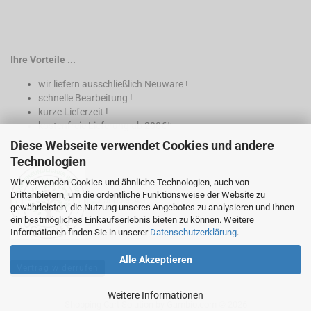
Ihre Vorteile ...
wir liefern ausschließlich Neuware !
schnelle Bearbeitung !
kurze Lieferzeit !
kostenfreie Lieferung ab 200€*
Diese Webseite verwendet Cookies und andere
* nur innerhalb Deutschland
Technologien
Wir verwenden Cookies und ähnliche Technologien, auch von
Drittanbietern, um die ordentliche Funktionsweise der Website zu
gewährleisten, die Nutzung unseres Angebotes zu analysieren und Ihnen
ein bestmögliches Einkaufserlebnis bieten zu können. Weitere
Informationen finden Sie in unserer
Datenschutzerklärung
.
Alle Akzeptieren
Vertrag widerrufen
Weitere Informationen
Shopping Cart Solution
by Gambio.com © 2026