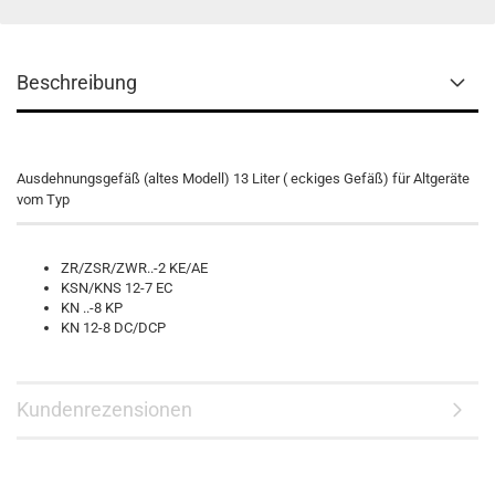
Beschreibung
Ausdehnungsgefäß (altes Modell) 13 Liter ( eckiges Gefäß) für Altgeräte
vom Typ
ZR/ZSR/ZWR..-2 KE/AE
KSN/KNS 12-7 EC
KN ..-8 KP
KN 12-8 DC/DCP
Kundenrezensionen