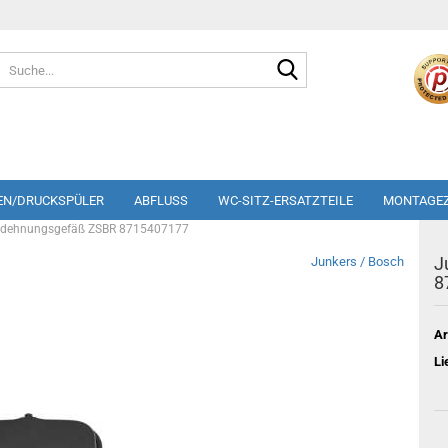
Suche...
EN/DRUCKSPÜLER
ABFLUSS
WC-SITZ-ERSATZTEILE
MONTAGE
sdehnungsgefäß ZSBR 8715407177
J
Junkers / Bosch
8
Ar
Li