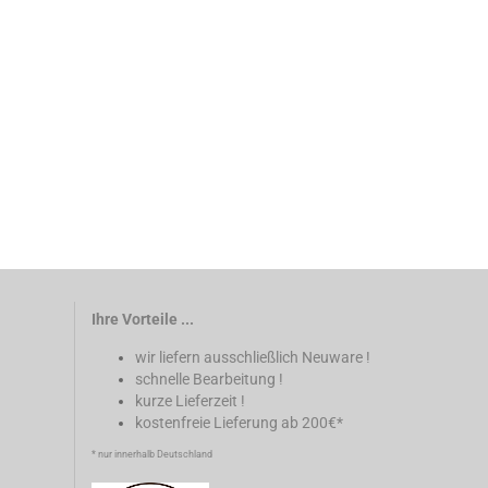
Ihre Vorteile ...
wir liefern ausschließlich Neuware !
schnelle Bearbeitung !
kurze Lieferzeit !
kostenfreie Lieferung ab 200€*
* nur innerhalb Deutschland