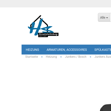
Alle
HEIZUNG
ARMATUREN, ACCESSOIRES
SPÜLKAST
»
»
»
Startseite
Heizung
Junkers / Bosch
Junkers Au