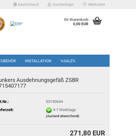
Deutschland
Kundenlogin
Merkzettel
Ihr Warenkorb
0,00 EUR
ZUBEHÖR
INSTALLATION
%SALE%
unkers Ausdehnungsgefäß ZSBR
715407177
t.Nr.:
53190644
eferzeit:
4-7 Werktage
(Ausland abweichend)
271,80 EUR