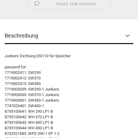
FRAGE ZUM PRODUKT
Beschreibung
Junkers Dichtung DN110 für Speicher
passend für:
7719002411: SW290
7719002412: SW370
7719002413: SW450
7719003059: SW290-1 Junkers
7719003060: SW370-1 Junkers
7719003061: SW450-1 Junkers
7747029401: SW400-1
8735100641: WH 290 LP1 B
8735100642: WH 370 LP1 B
8735100643: WH 400 LP1 B
8735100644: WH 450 LP1 B
8732921683: WPS 390-1 EP 1 C