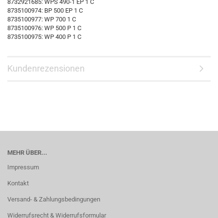
8732921685: WPS 490-1 EP 1 C
8735100974: BP 500 EP 1 C
8735100977: WP 700 1 C
8735100976: WP 500 P 1 C
8735100975: WP 400 P 1 C
Kundenrezensionen
MEHR ÜBER...
Impressum
Kontakt
Versand- & Zahlungsbedingungen
Widerrufsrecht & Widerrufsformular