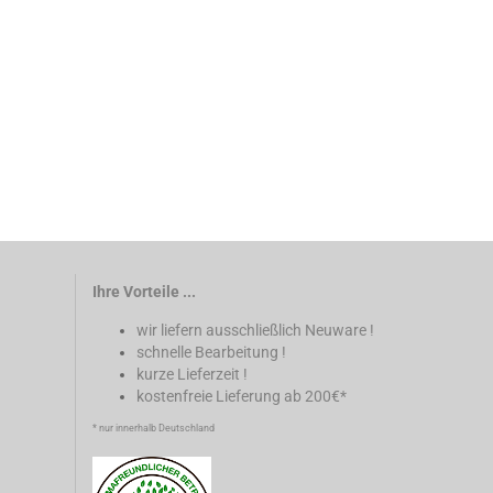
Ihre Vorteile ...
wir liefern ausschließlich Neuware !
schnelle Bearbeitung !
kurze Lieferzeit !
kostenfreie Lieferung ab 200€*
* nur innerhalb Deutschland