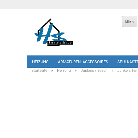
Alle
HEIZUNG
ARMATUREN, ACCESSOIRES
SPÜLKAST
»
»
»
Startseite
Heizung
Junkers / Bosch
Junkers Te