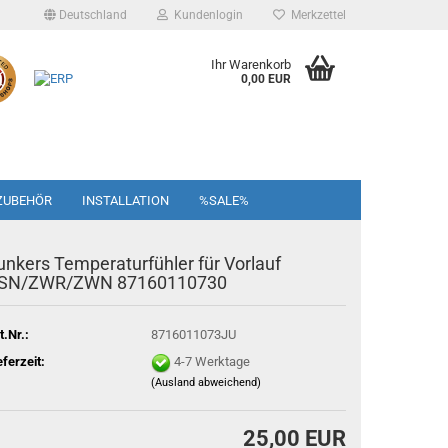
Deutschland
Kundenlogin
Merkzettel
Ihr Warenkorb
0,00 EUR
ZUBEHÖR
INSTALLATION
%SALE%
unkers Temperaturfühler für Vorlauf
SN/ZWR/ZWN 87160110730
t.Nr.:
8716011073JU
eferzeit:
4-7 Werktage
(Ausland abweichend)
25,00 EUR