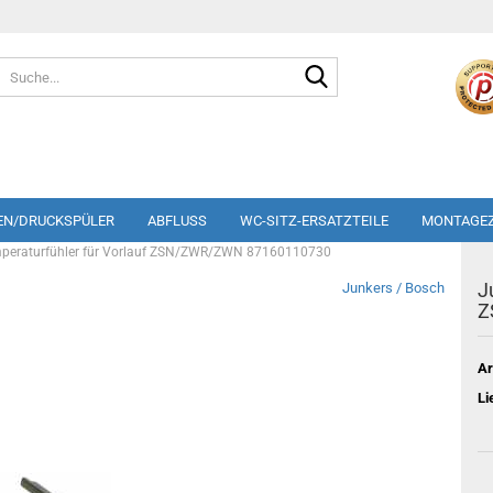
Suche...
EN/DRUCKSPÜLER
ABFLUSS
WC-SITZ-ERSATZTEILE
MONTAGE
mperaturfühler für Vorlauf ZSN/ZWR/ZWN 87160110730
J
Junkers / Bosch
Z
Ar
Li