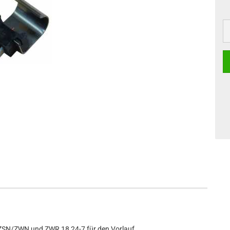
 ZSN/ZWN und ZWR 18,24-7 für den Vorlauf