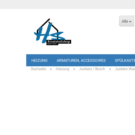
Alle
HEIZUNG
ARMATUREN, ACCESSOIRES
SPÜLKAST
»
»
»
Startseite
Heizung
Junkers / Bosch
Junkers Wä