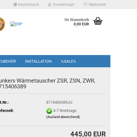
Deutschland
Kundenlogin
Merkzettel
Ihr Warenkorb
0,00 EUR
ZUBEHÖR
INSTALLATION
%SALE%
unkers Wärmetauscher ZSR, ZSN, ZWR,
715406389
t.Nr.:
8715406389JU
eferzeit:
4-7 Werktage
(Ausland abweichend)
445,00 EUR