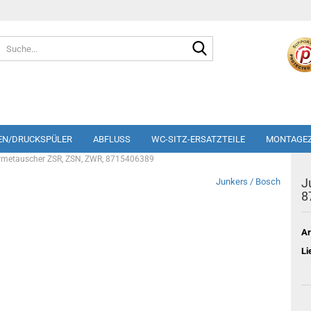
Suche...
EN/DRUCKSPÜLER
ABFLUSS
WC-SITZ-ERSATZTEILE
MONTAGE
rmetauscher ZSR, ZSN, ZWR, 8715406389
J
Junkers / Bosch
8
Ar
Li