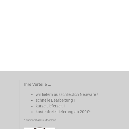
Ihre Vorteile ...
wir liefern ausschließlich Neuware !
schnelle Bearbeitung !
kurze Lieferzeit !
kostenfreie Lieferung ab 200€*
* nur innerhalb Deutschland