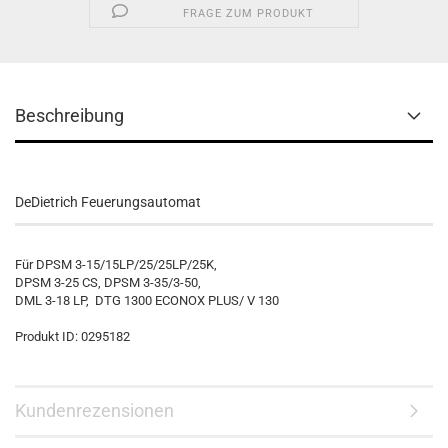
FRAGE ZUM PRODUKT
Beschreibung
DeDietrich Feuerungsautomat
Für DPSM 3-15/15LP/25/25LP/25K,
DPSM 3-25 CS, DPSM 3-35/3-50,
DML 3-18 LP, DTG 1300 ECONOX PLUS/ V 130
Produkt ID: 0295182
Kundenrezensionen