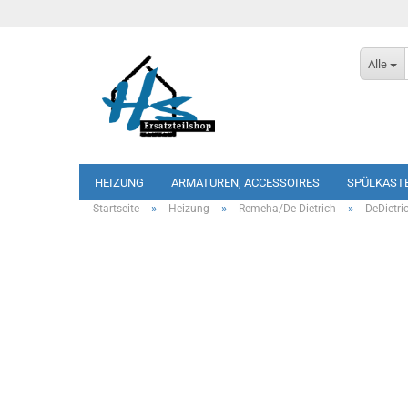
Alle
HEIZUNG
ARMATUREN, ACCESSOIRES
SPÜLKAST
»
»
»
Startseite
Heizung
Remeha/De Dietrich
DeDietr