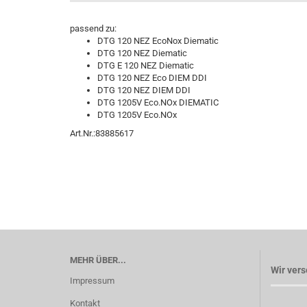
passend zu:
DTG 120 NEZ EcoNox Diematic
DTG 120 NEZ Diematic
DTG E 120 NEZ Diematic
DTG 120 NEZ Eco DIEM DDI
DTG 120 NEZ DIEM DDI
DTG 1205V Eco.NOx DIEMATIC
DTG 1205V Eco.NOx
Art.Nr.:83885617
MEHR ÜBER...
Wir vers
Impressum
Kontakt