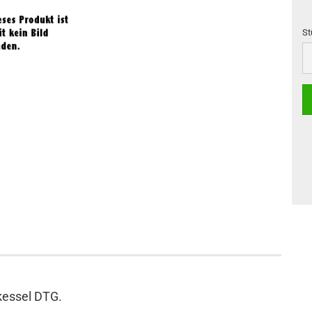
St
St
kessel DTG.