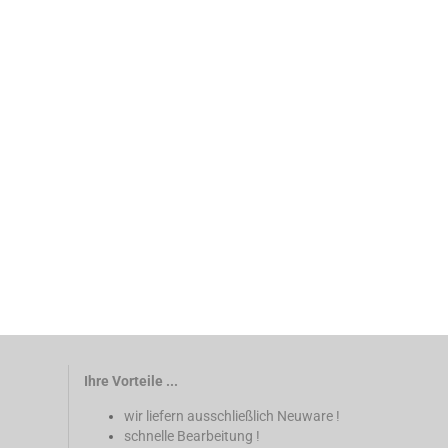
Ihre Vorteile ...
wir liefern ausschließlich Neuware !
schnelle Bearbeitung !