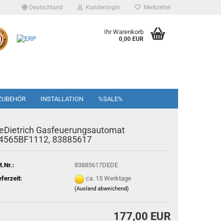
Deutschland
Kundenlogin
Merkzettel
Ihr Warenkorb
0,00 EUR
ZUBEHÖR
INSTALLATION
%SALE%
eDietrich Gasfeuerungsautomat
4565BF1112, 83885617
t.Nr.:
83885617DEDE
eferzeit:
ca. 15 Werktage
(Ausland abweichend)
177,00 EUR