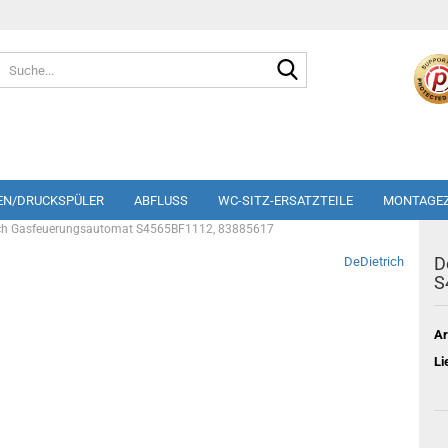
Suche...
EN/DRUCKSPÜLER
ABFLUSS
WC-SITZ-ERSATZTEILE
MONTAGE
ich Gasfeuerungsautomat S4565BF1112, 83885617
D
DeDietrich
S
Ar
Li