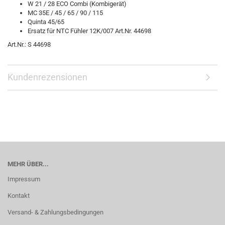
W 21 / 28 ECO Combi (Kombigerät)
MC 35E / 45 / 65 / 90 / 115
Quinta 45/65
Ersatz für NTC Fühler 12K/007 Art.Nr. 44698
Art.Nr.: S 44698
Kundenrezensionen
MEHR ÜBER...
Impressum
Kontakt
Versand- & Zahlungsbedingungen