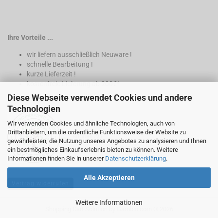
Ihre Vorteile ...
wir liefern ausschließlich Neuware !
schnelle Bearbeitung !
kurze Lieferzeit !
kostenfreie Lieferung ab 200€*
Diese Webseite verwendet Cookies und andere
* nur innerhalb Deutschland
Technologien
Wir verwenden Cookies und ähnliche Technologien, auch von
Drittanbietern, um die ordentliche Funktionsweise der Website zu
gewährleisten, die Nutzung unseres Angebotes zu analysieren und Ihnen
ein bestmögliches Einkaufserlebnis bieten zu können. Weitere
Informationen finden Sie in unserer
Datenschutzerklärung
.
Alle Akzeptieren
Vertrag widerrufen
Weitere Informationen
Shopping Cart Solution
by Gambio.com © 2026