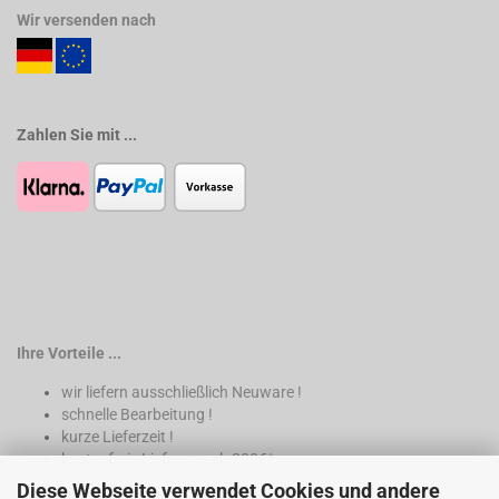
Wir versenden nach
Zahlen Sie mit ...
Ihre Vorteile ...
wir liefern ausschließlich Neuware !
schnelle Bearbeitung !
kurze Lieferzeit !
kostenfreie Lieferung ab 200€*
Diese Webseite verwendet Cookies und andere
* nur innerhalb Deutschland