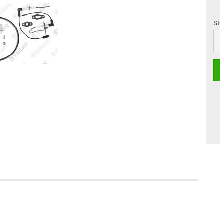
St
St