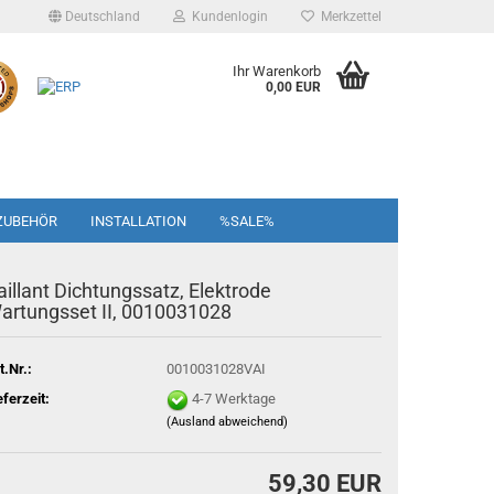
Deutschland
Kundenlogin
Merkzettel
Ihr Warenkorb
0,00 EUR
ZUBEHÖR
INSTALLATION
%SALE%
aillant Dichtungssatz, Elektrode
artungsset II, 0010031028
t.Nr.:
0010031028VAI
eferzeit:
4-7 Werktage
(Ausland abweichend)
59,30 EUR