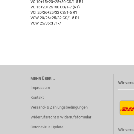
VC 10+15+20+25+30 CS/1-5 R1
VC 15+20+25+30 CS/1-7 (R1)
VCI 20/26+25/32 CS/1-5 R1
VCW 20/26+25/32 CS/1-5 R1
VCW 25/36CF/1-7
MEHR ÜBER...
Wir vers
Impressum
Kontakt
Versand- & Zahlungsbedingungen
Widerrufsrecht & Widerrufsformular
Coronavirus Update
Wir ver