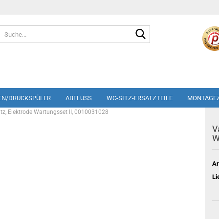
Suche...
EN/DRUCKSPÜLER
ABFLUSS
WC-SITZ-ERSATZTEILE
MONTAGE
tz, Elektrode Wartungsset II, 0010031028
V
W
Ar
Li