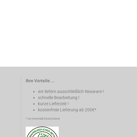
Ihre Vorteile ...
wir liefern ausschließlich Neuware !
schnelle Bearbeitung !
kurze Lieferzeit !
kostenfreie Lieferung ab 200€*
* nur innerhalb Deutschland