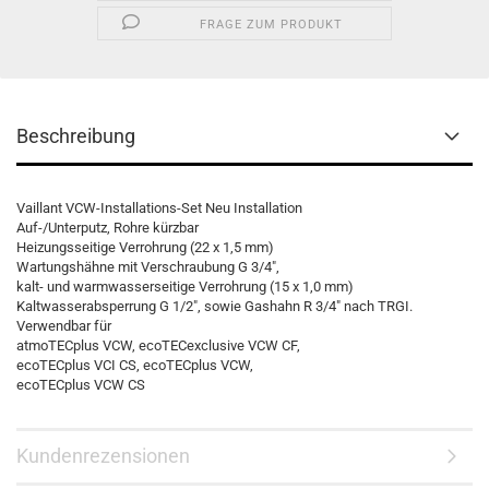
FRAGE ZUM PRODUKT
Beschreibung
Vaillant VCW-Installations-Set Neu Installation
Auf-/Unterputz, Rohre kürzbar
Heizungsseitige Verrohrung (22 x 1,5 mm)
Wartungshähne mit Verschraubung G 3/4",
kalt- und warmwasserseitige Verrohrung (15 x 1,0 mm)
Kaltwasserabsperrung G 1/2", sowie Gashahn R 3/4" nach TRGI.
Verwendbar für
atmoTECplus VCW, ecoTECexclusive VCW CF,
ecoTECplus VCI CS, ecoTECplus VCW,
ecoTECplus VCW CS
Kundenrezensionen