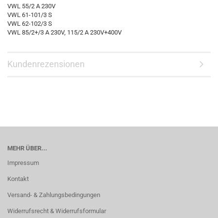
VWL 55/2 A 230V
VWL 61-101/3 S
VWL 62-102/3 S
VWL 85/2+/3 A 230V, 115/2 A 230V+400V
Kundenrezensionen
MEHR ÜBER...
Impressum
Kontakt
Versand- & Zahlungsbedingungen
Widerrufsrecht & Widerrufsformular