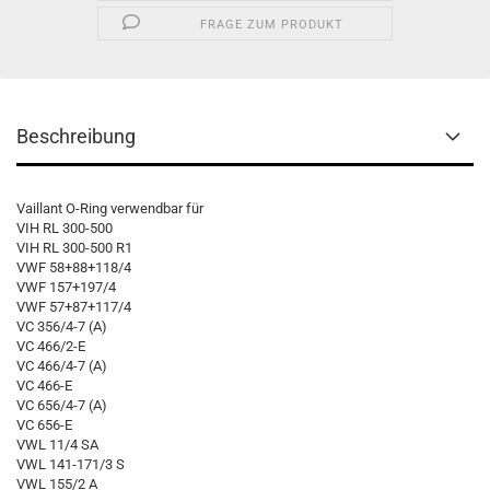
FRAGE ZUM PRODUKT
Beschreibung
Vaillant O-Ring verwendbar für
VIH RL 300-500
VIH RL 300-500 R1
VWF 58+88+118/4
VWF 157+197/4
VWF 57+87+117/4
VC 356/4-7 (A)
VC 466/2-E
VC 466/4-7 (A)
VC 466-E
VC 656/4-7 (A)
VC 656-E
VWL 11/4 SA
VWL 141-171/3 S
VWL 155/2 A