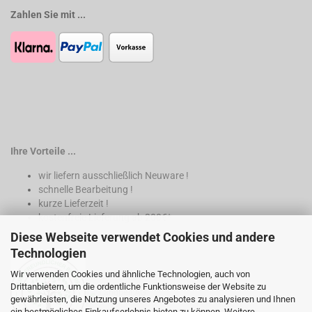
Zahlen Sie mit ...
Ihre Vorteile ...
wir liefern ausschließlich Neuware !
schnelle Bearbeitung !
kurze Lieferzeit !
kostenfreie Lieferung ab 200€*
Diese Webseite verwendet Cookies und andere
* nur innerhalb Deutschland
Technologien
Wir verwenden Cookies und ähnliche Technologien, auch von
Drittanbietern, um die ordentliche Funktionsweise der Website zu
gewährleisten, die Nutzung unseres Angebotes zu analysieren und Ihnen
ein bestmögliches Einkaufserlebnis bieten zu können. Weitere