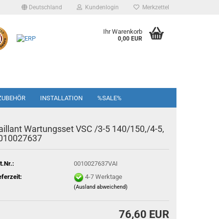
Deutschland
Kundenlogin
Merkzettel
Ihr Warenkorb
0,00 EUR
ZUBEHÖR
INSTALLATION
%SALE%
aillant Wartungsset VSC /3-5 140/150,/4-5,
010027637
t.Nr.:
0010027637VAI
eferzeit:
4-7 Werktage
(Ausland abweichend)
76,60 EUR