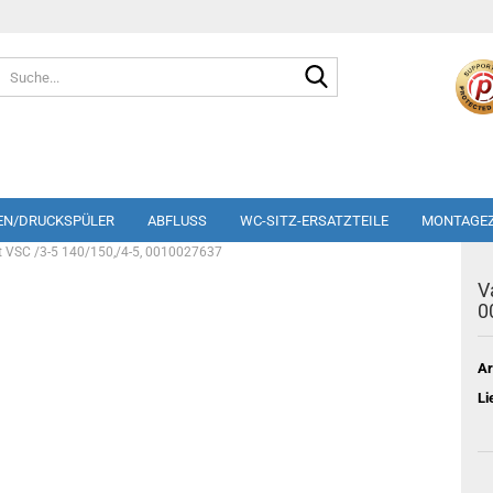
Suche...
EN/DRUCKSPÜLER
ABFLUSS
WC-SITZ-ERSATZTEILE
MONTAGE
t VSC /3-5 140/150,/4-5, 0010027637
V
0
Ar
Li