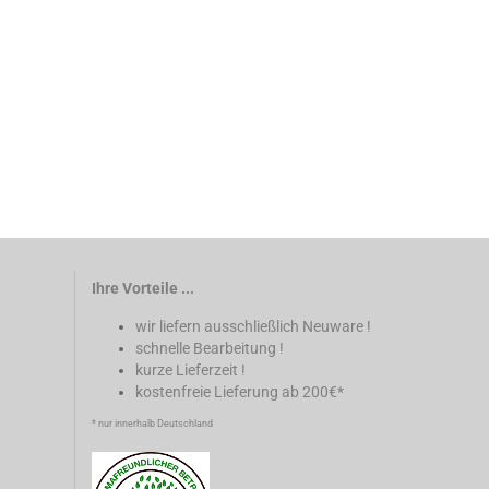
Ihre Vorteile ...
wir liefern ausschließlich Neuware !
schnelle Bearbeitung !
kurze Lieferzeit !
kostenfreie Lieferung ab 200€*
* nur innerhalb Deutschland