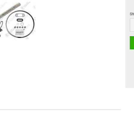
St
St