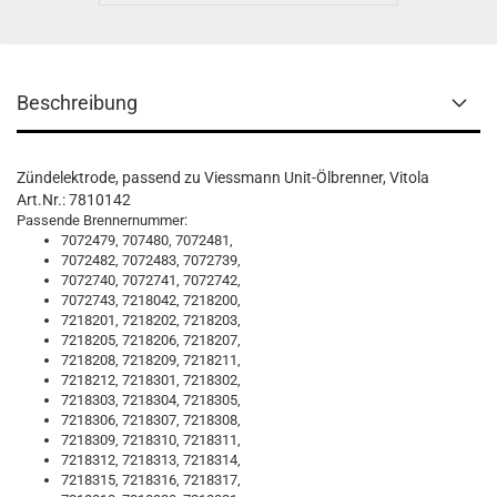
Beschreibung
Zündelektrode, passend zu Viessmann Unit-Ölbrenner, Vitola
Art.Nr.: 7810142
Passende Brennernummer:
7072479, 707480, 7072481,
7072482, 7072483, 7072739,
7072740, 7072741, 7072742,
7072743, 7218042, 7218200,
7218201, 7218202, 7218203,
7218205, 7218206, 7218207,
7218208, 7218209, 7218211,
7218212, 7218301, 7218302,
7218303, 7218304, 7218305,
7218306, 7218307, 7218308,
7218309, 7218310, 7218311,
7218312, 7218313, 7218314,
7218315, 7218316, 7218317,