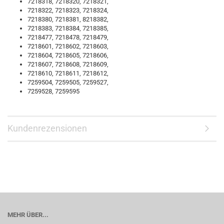
7218318, 7218320, 7218321,
7218322, 7218323, 7218324,
7218380, 7218381, 8218382,
7218383, 7218384, 7218385,
7218477, 7218478, 7218479,
7218601, 7218602, 7218603,
7218604, 7218605, 7218606,
7218607, 7218608, 7218609,
7218610, 7218611, 7218612,
7259504, 7259505, 7259527,
7259528, 7259595
Kundenrezensionen
MEHR ÜBER...