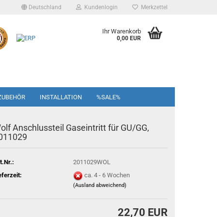
Deutschland
Kundenlogin
Merkzettel
Ihr Warenkorb
0,00 EUR
ZUBEHÖR
INSTALLATION
%SALE%
olf Anschlussteil Gaseintritt für GU/GG,
011029
t.Nr.:
2011029WOL
eferzeit:
ca. 4 - 6 Wochen
(Ausland abweichend)
22,70 EUR