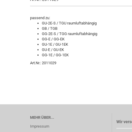
passend zu:
GU-2E-S / TGU raumluftabhängig
GB / TGB
GG-2E-S / TGG raumluftabhängig
GG-E / GG-EK
GU-1E / GU-1EK
GU-E / GU-EK
GG-1E / GG-1EK
Art.Nr.: 2011029
MEHR ÜBER...
Wir vers
Impressum