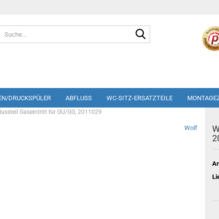
Suche...
EN/DRUCKSPÜLER
ABFLUSS
WC-SITZ-ERSATZTEILE
MONTAGE
ussteil Gaseintritt für GU/GG, 2011029
W
Wolf
2
Ar
Li