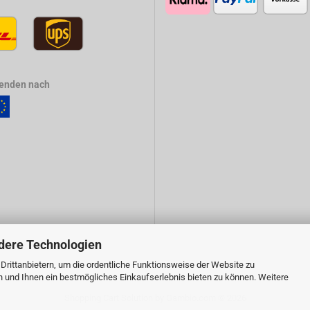
senden nach
dere Technologien
rittanbietern, um die ordentliche Funktionsweise der Website zu
n und Ihnen ein bestmögliches Einkaufserlebnis bieten zu können. Weitere
Shopping Cart Solution
by Gambio.com © 2026