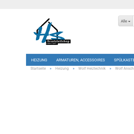
Alle
HEIZUNG
ARMATUREN, ACCESSOIRES
SPÜLKAST
»
»
»
Startseite
Heizung
Wolf Heiztechnik
Wolf Anschl