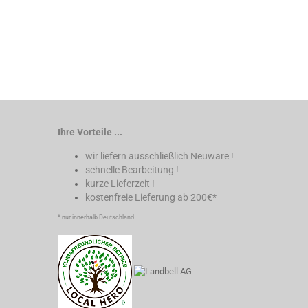
Ihre Vorteile ...
wir liefern ausschließlich Neuware !
schnelle Bearbeitung !
kurze Lieferzeit !
kostenfreie Lieferung ab 200€*
* nur innerhalb Deutschland