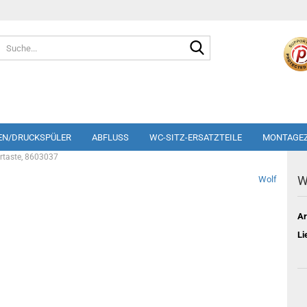
Suche...
EN/DRUCKSPÜLER
ABFLUSS
WC-SITZ-ERSATZTEILE
MONTAGE
rtaste, 8603037
W
Wolf
Ar
Li