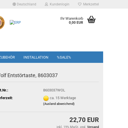
Deutschland
Kundenlogin
Merkzettel
Ihr Warenkorb
0,00 EUR
ZUBEHÖR
INSTALLATION
%SALE%
olf Entstörtaste, 8603037
t.Nr.:
8603037WOL
eferzeit:
ca. 15 Werktage
(Ausland abweichend)
22,70 EUR
inkl. 19% MwSt. zzgl.
Versand