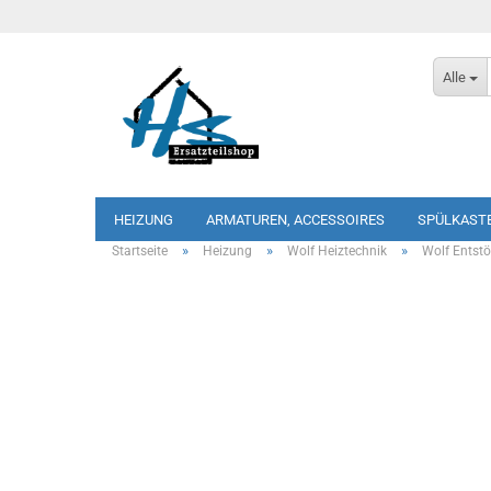
Alle
HEIZUNG
ARMATUREN, ACCESSOIRES
SPÜLKAST
»
»
»
Startseite
Heizung
Wolf Heiztechnik
Wolf Entstö