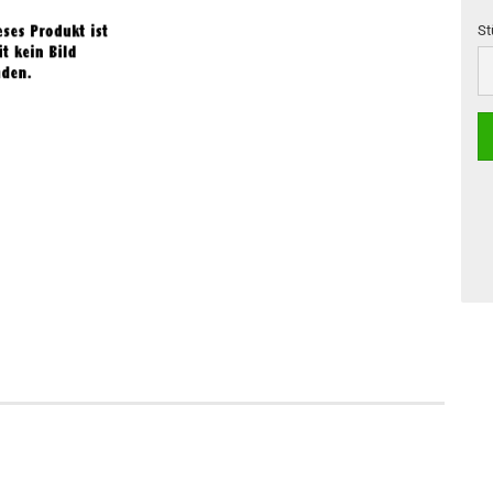
St
St