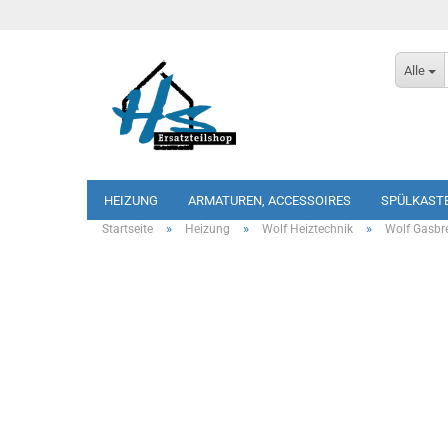
Alle
HEIZUNG
ARMATUREN, ACCESSOIRES
SPÜLKAST
»
»
»
Startseite
Heizung
Wolf Heiztechnik
Wolf Gasbr