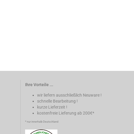
Ihre Vorteile ...
wir liefern ausschließlich Neuware !
schnelle Bearbeitung !
kurze Lieferzeit !
kostenfreie Lieferung ab 200€*
* nur innerhalb Deutschland