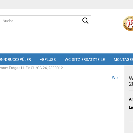
Suche...
EN/DRUCKSPÜLER
ABFLUSS
WC-SITZ-ERSATZTEILE
MONTAGE
enner Erdgas LL für GU/GG-24, 2800012
W
Wolf
2
Ar
Li