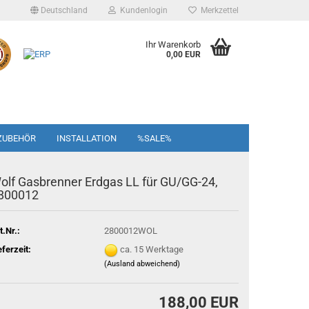
Deutschland
Kundenlogin
Merkzettel
Ihr Warenkorb
0,00 EUR
ZUBEHÖR
INSTALLATION
%SALE%
olf Gasbrenner Erdgas LL für GU/GG-24,
800012
t.Nr.:
2800012WOL
eferzeit:
ca. 15 Werktage
(Ausland abweichend)
188,00 EUR