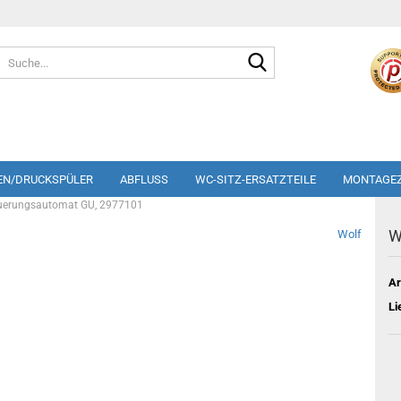
Suche...
EN/DRUCKSPÜLER
ABFLUSS
WC-SITZ-ERSATZTEILE
MONTAGE
uerungsautomat GU, 2977101
W
Wolf
Ar
Li