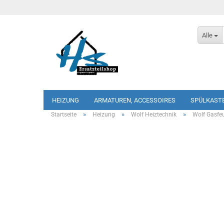
Alle
HEIZUNG
ARMATUREN, ACCESSOIRES
SPÜLKAST
»
»
»
Startseite
Heizung
Wolf Heiztechnik
Wolf Gasfe