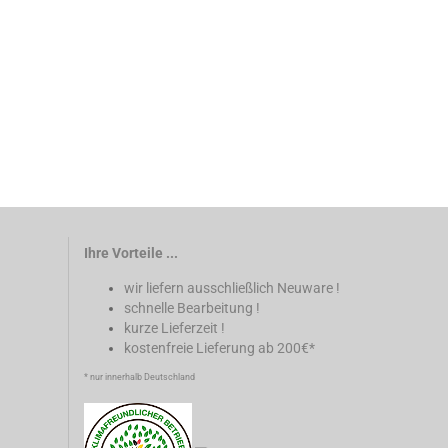
Ihre Vorteile ...
wir liefern ausschließlich Neuware !
schnelle Bearbeitung !
kurze Lieferzeit !
kostenfreie Lieferung ab 200€*
* nur innerhalb Deutschland