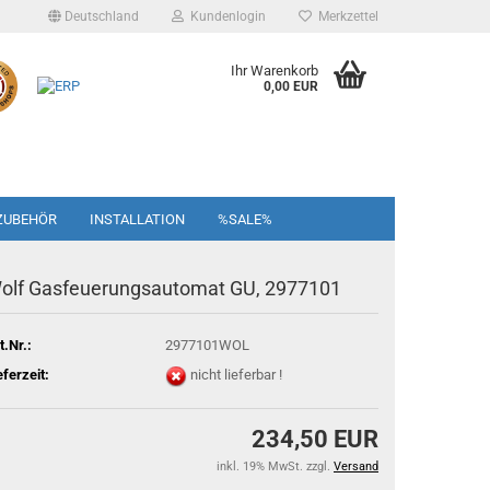
Deutschland
Kundenlogin
Merkzettel
Ihr Warenkorb
0,00 EUR
ZUBEHÖR
INSTALLATION
%SALE%
olf Gasfeuerungsautomat GU, 2977101
t.Nr.:
2977101WOL
eferzeit:
nicht lieferbar !
234,50 EUR
inkl. 19% MwSt. zzgl.
Versand