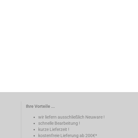
Ihre Vorteile ...
wir liefern ausschließlich Neuware !
schnelle Bearbeitung !
kurze Lieferzeit !
kostenfreie Lieferung ab 200€*