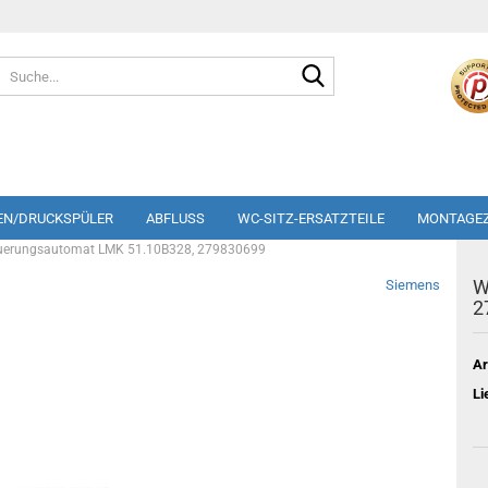
Suche...
EN/DRUCKSPÜLER
ABFLUSS
WC-SITZ-ERSATZTEILE
MONTAGE
uerungsautomat LMK 51.10B328, 279830699
W
Siemens
2
Ar
Li