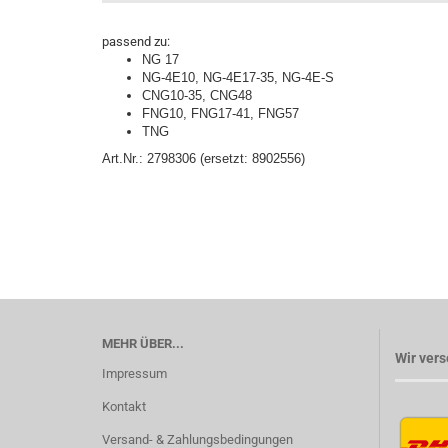
passend zu:
NG 17
NG-4E10, NG-4E17-35, NG-4E-S
CNG10-35, CNG48
FNG10, FNG17-41, FNG57
TNG
Art.Nr.: 2798306 (ersetzt: 8902556)
MEHR ÜBER...
Wir vers
Impressum
Kontakt
Versand- & Zahlungsbedingungen