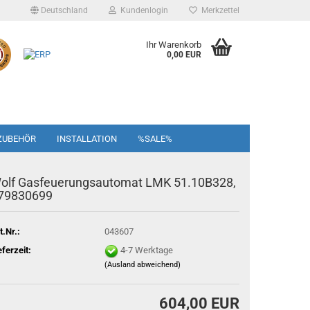
Deutschland
Kundenlogin
Merkzettel
Ihr Warenkorb
0,00 EUR
ZUBEHÖR
INSTALLATION
%SALE%
olf Gasfeuerungsautomat LMK 51.10B328,
79830699
t.Nr.:
043607
eferzeit:
4-7 Werktage
(Ausland abweichend)
604,00 EUR