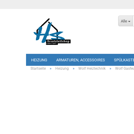
Alle
HEIZUNG
ARMATUREN, ACCESSOIRES
SPÜLKAST
»
»
»
Startseite
Heizung
Wolf Heiztechnik
Wolf Gasfe